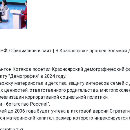
 РФ: Официальный сайт | В Красноярске прошел восьмой 
Антон Котяков посетил Красноярский демографический ф
ту "Демография" в 2024 году.
ержку материнства и детства, защиту интересов семей с 
х ценностей, ответственного родительства, многопоколе
еализации корпоративной социальной политики.
 - богатство России!".
ей до 2036 года будет учтена в итоговой версии Стратеги
ся материнский капитал, размер которого индексируется 
ography/153