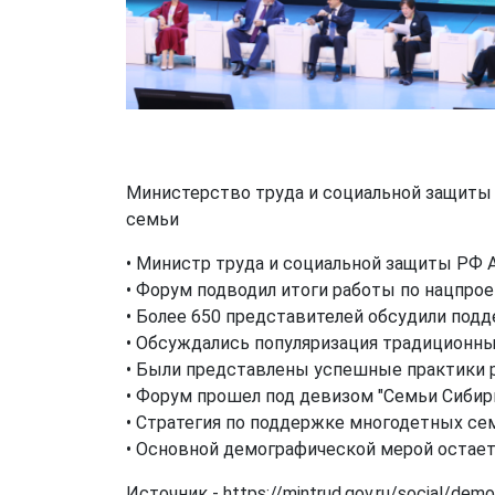
Министерство труда и социальной защиты
семьи
• Министр труда и социальной защиты РФ 
• Форум подводил итоги работы по нацпроек
• Более 650 представителей обсудили подд
• Обсуждались популяризация традиционны
• Были представлены успешные практики р
• Форум прошел под девизом "Семьи Сибири
• Стратегия по поддержке многодетных сем
• Основной демографической мерой остает
Источник - https://mintrud.gov.ru/social/dem