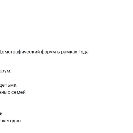
Демографический форум в рамках Года
орум.
детьми.
нных семей.
и.
ежегодно.