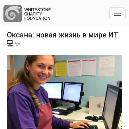
Оксана: новая жизнь в мире ИТ
💻✨