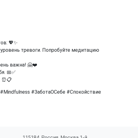
ов: 💖✨
ь уровень тревоги. Попробуйте медитацию
ень важна! 🤗❤️
бя. 📅✅
. ⏰📋
 #Mindfulness #ЗаботаОСебе #Спокойствие
115184, Россия, Москва 1-й