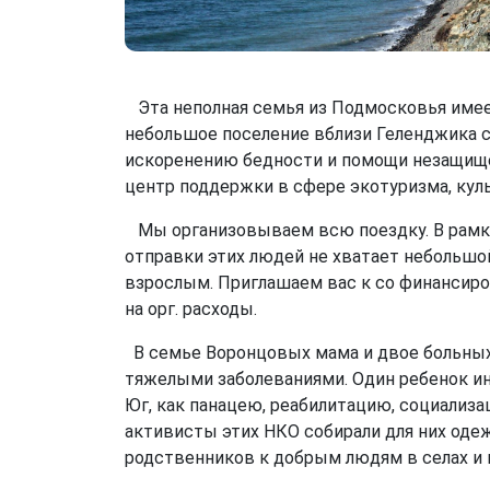
Эта неполная семья из Подмосковья имеет
небольшое поселение вблизи Геленджика 
искоренению бедности и помощи незащище
центр поддержки в сфере экотуризма, кул
Мы организовываем всю поездку. В рамках
отправки этих людей не хватает небольшо
взрослым. Приглашаем вас к со финансиров
на орг. расходы.
В семье Воронцовых мама и двое больных 
тяжелыми заболеваниями. Один ребенок ин
Юг, как панацею, реабилитацию, социализа
активисты этих НКО собирали для них одеж
родственников к добрым людям в селах и 