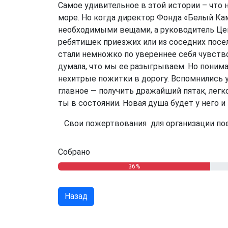
Самое удивительное в этой истории – что н
море. Но когда директор Фонда «Белый Ка
необходимыми вещами, а руководитель Цен
ребятишек приезжих или из соседних поселе
стали немножко по увереннее себя чувство
думала, что мы ее разыгрываем. Но понима
нехитрые пожитки в дорогу. Вспомнились у
главное — получить дражайший пятак, легко
ты в состоянии. Новая душа будет у него и 
Свои пожертвования для организации пое
Собрано
36%
Назад