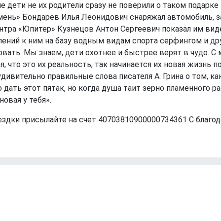
е дети не их родители сразу не поверили о таком подарке
мень» Бондарев Илья Леонидович снаряжал автомобиль, за
тра «Юпитер» Кузнецов Антон Сергеевич показал им вид
ний к ним на базу водным видам спорта серфингом и други
вать. Мы знаем, дети охотнее и быстрее верят в чудо. С 
я, что это их реальность, так начинается их новая жизнь
дивительно правильные слова писателя А. Грина о том, ка
 дать этот пятак, но когда душа таит зерно пламенного рас
новая у тебя».
здки присылайте на счет 40703810900000734361 С благо