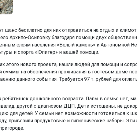
 шанс бесплатно для них отправиться на отдых и климото
село Архипо-Осиповку благодаря помощи двух обществен
нным слоям населения «Белый камень» и Автономной Н
ьтуры и спорта «Юпитер» и вашей помощи.
 этого нового проекта, нашли людей для помощи и сопр
й суммы на обеспечения проживания в гостевом доме пос
анию данного события. Требуется 97 т. рублей для оплат
ребятишек дошкольного возраста. Папы в семье нет, мам
валид, другой с диагнозом ДЦП. Дети истощены, не доко
цию для детей. У семьи нет возможности готовиться к шко
ду, привозили продуктовые и гигиенические наборы. Эти
пригороде.